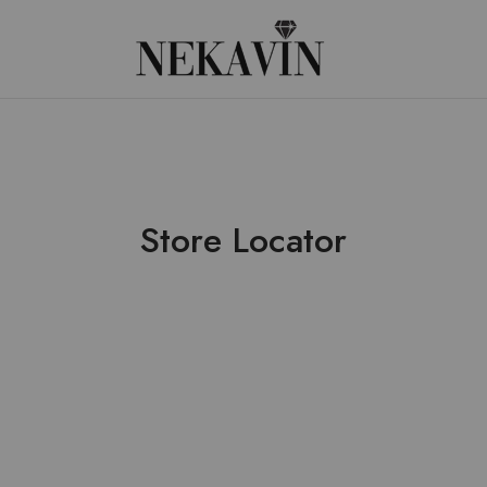
Nekavin
Le
vin
autour
du
cou
Store Locator