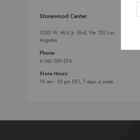
Stonewood Center
3250 W. MLK Jr. Blvd, Ste 120 Los
Angeles
Phone:
6-146-389-574
Store Hours:
10 am - 10 pm EST, 7 days a week
Shalyapin Palace
Block 5, 5th Floor, Harcourt Centre,
Harcourt Road Dublin, Ireland